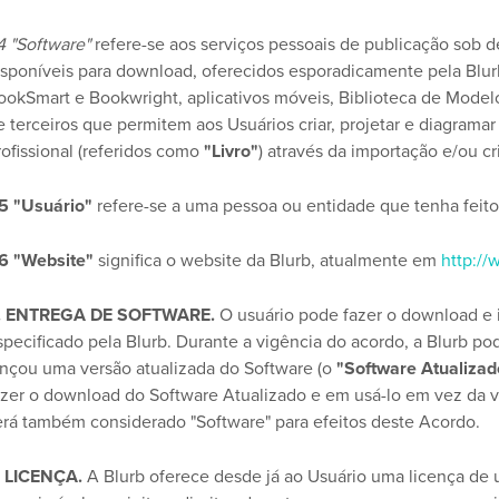
.4 "Software"
refere-se aos serviços pessoais de publicação sob 
isponíveis para download, oferecidos esporadicamente pela Blurb
ookSmart e Bookwright, aplicativos móveis, Biblioteca de Modelo
e terceiros que permitem aos Usuários criar, projetar e diagramar
rofissional (referidos como
"Livro"
) através da importação e/ou c
.5 "Usuário"
refere-se a uma pessoa ou entidade que tenha feit
.6 "Website"
significa o website da Blurb, atualmente em
http:/
. ENTREGA DE SOFTWARE.
O usuário pode fazer o download e in
specificado pela Blurb. Durante a vigência do acordo, a Blurb pode
ançou uma versão atualizada do Software (o
"Software Atualizad
azer o download do Software Atualizado e em usá-lo em vez da v
erá também considerado "Software" para efeitos deste Acordo.
. LICENÇA.
A Blurb oferece desde já ao Usuário uma licença de 