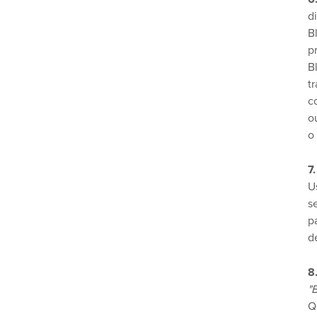
d
B
p
B
t
c
o
o
7
U
s
pa
d
8
"
Q