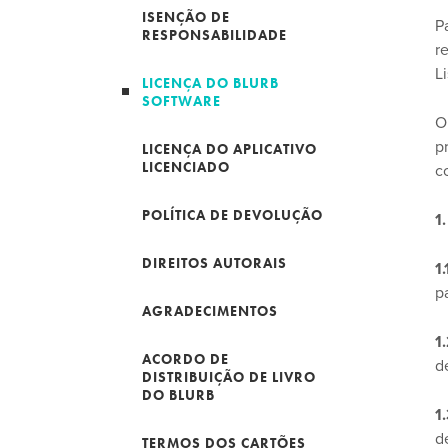
ISENÇÃO DE
P
RESPONSABILIDADE
r
L
LICENÇA DO BLURB
SOFTWARE
O
p
LICENÇA DO APLICATIVO
LICENCIADO
c
POLÍTICA DE DEVOLUÇÃO
1
DIREITOS AUTORAIS
1
p
AGRADECIMENTOS
1
ACORDO DE
d
DISTRIBUIÇÃO DE LIVRO
DO BLURB
1
d
TERMOS DOS CARTÕES