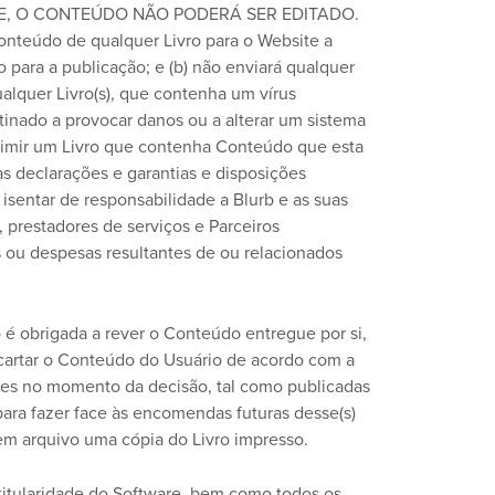
ITE, O CONTEÚDO NÃO PODERÁ SER EDITADO.
Conteúdo de qualquer Livro para o Website a
 para a publicação; e (b) não enviará qualquer
ualquer Livro(s), que contenha um vírus
tinado a provocar danos ou a alterar um sistema
mprimir um Livro que contenha Conteúdo que esta
as declarações e garantias e disposições
isentar de responsabilidade a Blurb e as suas
, prestadores de serviços e Parceiros
s ou despesas resultantes de ou relacionados
é obrigada a rever o Conteúdo entregue por si,
escartar o Conteúdo do Usuário de acordo com a
tes no momento da decisão, tal como publicadas
 para fazer face às encomendas futuras desse(s)
 em arquivo uma cópia do Livro impresso.
 titularidade do Software, bem como todos os