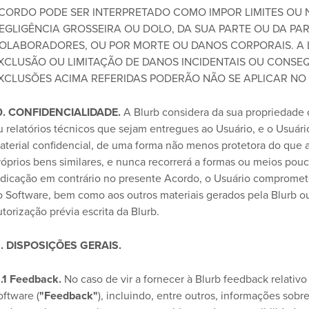
CORDO PODE SER INTERPRETADO COMO IMPOR LIMITES OU 
EGLIGÊNCIA GROSSEIRA OU DOLO, DA SUA PARTE OU DA PA
OLABORADORES, OU POR MORTE OU DANOS CORPORAIS. A L
XCLUSÃO OU LIMITAÇÃO DE DANOS INCIDENTAIS OU CONSEQU
XCLUSÕES ACIMA REFERIDAS PODERÃO NÃO SE APLICAR NO
0. CONFIDENCIALIDADE.
A Blurb considera da sua propriedade 
u relatórios técnicos que sejam entregues ao Usuário, e o Usuár
aterial confidencial, de uma forma não menos protetora do que 
róprios bens similares, e nunca recorrerá a formas ou meios pouc
ndicação em contrário no presente Acordo, o Usuário compromete
o Software, bem como aos outros materiais gerados pela Blurb ou
utorização prévia escrita da Blurb.
1. DISPOSIÇÕES GERAIS.
1.1 Feedback.
No caso de vir a fornecer à Blurb feedback relativ
oftware (
"Feedback"
), incluindo, entre outros, informações sob