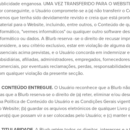
ublicidade enganosa. UMA VEZ TRANSFERIDO PARA O WEBS
or conseguinte, o Usuário compromete-se a (a) não transferir o 
enos que tenha sido devidamente revisto e creia que está pronto
aterial para o Website, incluindo, entre outros, o Conteúdo de q
nformático, "vermes informáticos" ou qualquer outro software des
nformático ou dados. A Blurb reserva -se o direito de recusar i
onsidere, a seu critério exclusivo, estar em violação de alguma d
ssenciais acima previstas, e o Usuário concorda em indemnizar e 
ubsidiárias, afiliadas, administradores, empregados, fornecedores
omerciais, por eventuais reclamações, perdas, responsabilidade
om qualquer violação da presente secção.
. CONTEÚDO ENTREGUE.
O Usuário reconhece que a Blurb não 
as que a Blurb reserva-se o direito de (a) reter, eliminar e/ou d
ua Política de Conteúdo do Usuário e as Condições Gerais vigen
o Website; (b) guardar os arquivos eletrónicos de qualquer Livro
ivro(s) que possam vir a ser colocadas pelo Usuário; e (c) manter
. TITULARIDADE.
A Blurb retém todos os direitos, interesses e a