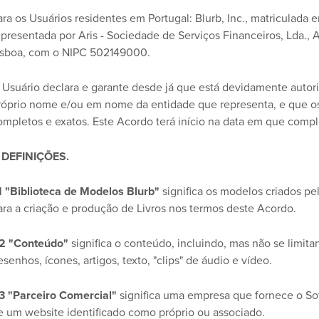
ara os Usuários residentes em Portugal: Blurb, Inc., matriculad
epresentada por Aris - Sociedade de Serviços Financeiros, Lda., A
isboa, com o NIPC 502149000.
 Usuário declara e garante desde já que está devidamente autor
róprio nome e/ou em nome da entidade que representa, e que os 
ompletos e exatos. Este Acordo terá início na data em que compl
. DEFINIÇÕES.
.1 "Biblioteca de Modelos Blurb"
significa os modelos criados pe
ara a criação e produção de Livros nos termos deste Acordo.
.2 "Conteúdo"
significa o conteúdo, incluindo, mas não se limitand
esenhos, ícones, artigos, texto, "clips" de áudio e vídeo.
.3 "Parceiro Comercial"
significa uma empresa que fornece o Sof
e um website identificado como próprio ou associado.