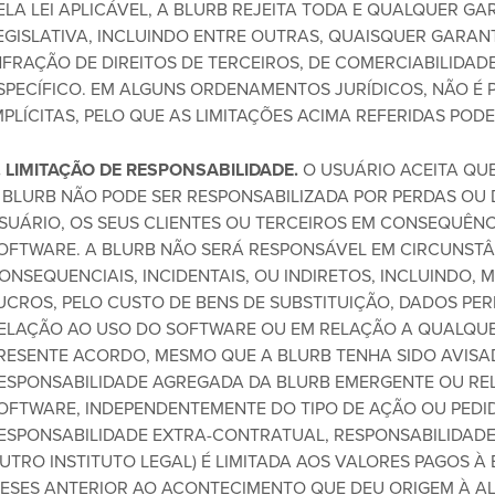
ELA LEI APLICÁVEL, A BLURB REJEITA TODA E QUALQUER GAR
EGISLATIVA, INCLUINDO ENTRE OUTRAS, QUAISQUER GARANTI
NFRAÇÃO DE DIREITOS DE TERCEIROS, DE COMERCIABILIDA
SPECÍFICO. EM ALGUNS ORDENAMENTOS JURÍDICOS, NÃO É 
MPLÍCITAS, PELO QUE AS LIMITAÇÕES ACIMA REFERIDAS POD
. LIMITAÇÃO DE RESPONSABILIDADE.
O USUÁRIO ACEITA QUE 
 BLURB NÃO PODE SER RESPONSABILIZADA POR PERDAS OU
SUÁRIO, OS SEUS CLIENTES OU TERCEIROS EM CONSEQUÊN
OFTWARE. A BLURB NÃO SERÁ RESPONSÁVEL EM CIRCUNSTÂ
ONSEQUENCIAIS, INCIDENTAIS, OU INDIRETOS, INCLUINDO,
UCROS, PELO CUSTO DE BENS DE SUBSTITUIÇÃO, DADOS PER
ELAÇÃO AO USO DO SOFTWARE OU EM RELAÇÃO A QUALQU
RESENTE ACORDO, MESMO QUE A BLURB TENHA SIDO AVISADA
ESPONSABILIDADE AGREGADA DA BLURB EMERGENTE OU RE
OFTWARE, INDEPENDENTEMENTE DO TIPO DE AÇÃO OU PEDID
ESPONSABILIDADE EXTRA-CONTRATUAL, RESPONSABILIDADE 
UTRO INSTITUTO LEGAL) É LIMITADA AOS VALORES PAGOS À 
ESES ANTERIOR AO ACONTECIMENTO QUE DEU ORIGEM À AL