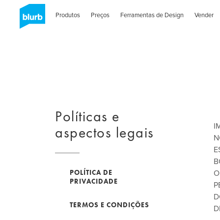
Skip
to
Produtos
Preços
Ferramentas de Design
Vender
main
content
Políticas e
I
aspectos legais
N
E
B
POLÍTICA DE
O
PRIVACIDADE
P
D
TERMOS E CONDIÇÕES
D