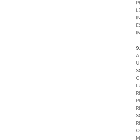
P
L
I
E
I
9
A
U
S
C
L
R
P
R
S
R
O
M