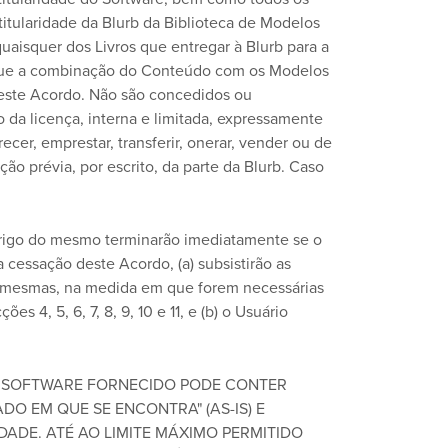
titularidade da Blurb da Biblioteca de Modelos
quaisquer dos Livros que entregar à Blurb para a
 que a combinação do Conteúdo com os Modelos
deste Acordo. Não são concedidos ou
o da licença, interna e limitada, expressamente
er, emprestar, transferir, onerar, vender ou de
ção prévia, por escrito, da parte da Blurb. Caso
brigo do mesmo terminarão imediatamente se o
 cessação deste Acordo, (a) subsistirão as
as mesmas, na medida em que forem necessárias
es 4, 5, 6, 7, 8, 9, 10 e 11, e (b) o Usuário
 SOFTWARE FORNECIDO PODE CONTER
DO EM QUE SE ENCONTRA" (AS-IS) E
ADE. ATÉ AO LIMITE MÁXIMO PERMITIDO