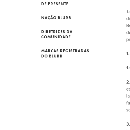
DE PRESENTE
1
NAÇÃO BLURB
d
B
DIRETRIZES DA
d
COMUNIDADE
p
MARCAS REGISTRADAS
1
DO BLURB
1
2
e
l
f
s
3