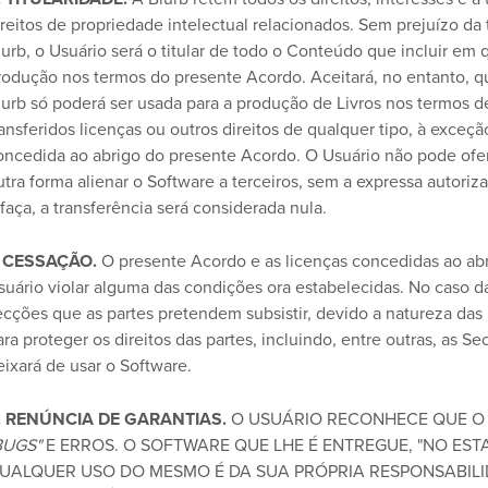
ireitos de propriedade intelectual relacionados. Sem prejuízo da 
lurb, o Usuário será o titular de todo o Conteúdo que incluir em 
rodução nos termos do presente Acordo. Aceitará, no entanto,
lurb só poderá ser usada para a produção de Livros nos termos 
ransferidos licenças ou outros direitos de qualquer tipo, à exceçã
oncedida ao abrigo do presente Acordo. O Usuário não pode oferec
utra forma alienar o Software a terceiros, sem a expressa autoriza
 faça, a transferência será considerada nula.
. CESSAÇÃO.
O presente Acordo e as licenças concedidas ao a
suário violar alguma das condições ora estabelecidas. No caso da
ecções que as partes pretendem subsistir, devido a natureza d
ra proteger os direitos das partes, incluindo, entre outras, as Secçõ
eixará de usar o Software.
. RENÚNCIA DE GARANTIAS.
O USUÁRIO RECONHECE QUE O
BUGS"
E ERROS. O SOFTWARE QUE LHE É ENTREGUE, "NO ESTA
UALQUER USO DO MESMO É DA SUA PRÓPRIA RESPONSABILID