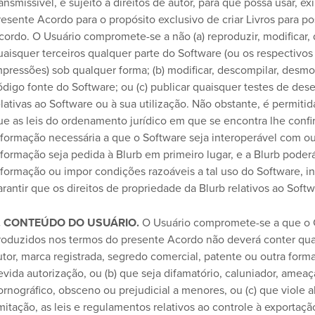
ransmissível, e sujeito a direitos de autor, para que possa usar, e
resente Acordo para o propósito exclusivo de criar Livros para p
cordo. O Usuário compromete-se a não (a) reproduzir, modificar, dist
uaisquer terceiros qualquer parte do Software (ou os respectivo
mpressões) sob qualquer forma; (b) modificar, descompilar, desmon
ódigo fonte do Software; ou (c) publicar quaisquer testes de d
elativas ao Software ou à sua utilização. Não obstante, é permi
ue as leis do ordenamento jurídico em que se encontra lhe confira
nformação necessária a que o Software seja interoperável com ou
nformação seja pedida à Blurb em primeiro lugar, e a Blurb poderá,
nformação ou impor condições razoáveis a tal uso do Software, in
arantir que os direitos de propriedade da Blurb relativos ao Soft
. CONTEÚDO DO USUÁRIO.
O Usuário compromete-se a que o Co
roduzidos nos termos do presente Acordo não deverá conter qualq
utor, marca registrada, segredo comercial, patente ou outra forma
evida autorização, ou (b) que seja difamatório, caluniador, amea
ornográfico, obsceno ou prejudicial a menores, ou (c) que viole 
imitação, as leis e regulamentos relativos ao controle à exportaçã