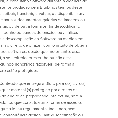
xibir, e executar o Software durante a vigência do
osterior produção pela Blurb nos termos deste
ribuir, transferir, divulgar, ou disponibilizar a
s manuais, documentos, galerias de imagens ou
tar, ou de outra forma tentar descodificar o
esempenho ou bancos de ensaios ou análises
tida a descompilação do Software na medida em
m o direito de o fazer, com o intuito de obter a
tros softwares, desde que, no entanto, essa
 a seu critério, prestar-lhe ou não essa
cluindo honorários razoáveis, de forma a
ware estão protegidos.
nteúdo que entrega à Blurb para o(s) Livro(s)
uer material (a) protegido por direitos de
 de direito de propriedade intelectual, sem a
çador ou que constitua uma forma de assédio,
alguma lei ou regulamento, incluindo, sem
o, concorrência desleal, anti-discriminação ou