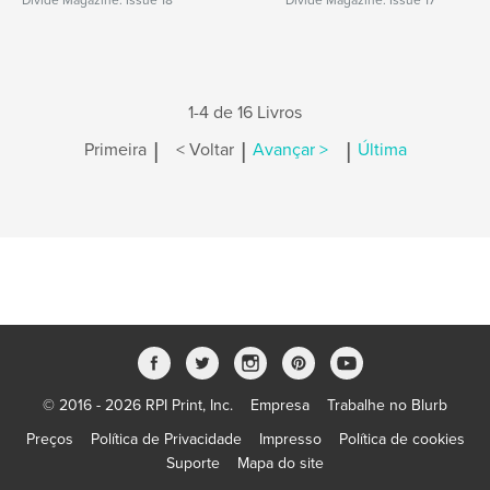
Divide Magazine: Issue 18
Divide Magazine: Issue 17
1-4 de 16 Livros
|
|
|
Primeira
< Voltar
Avançar >
Última
© 2016 - 2026 RPI Print, Inc.
Empresa
Trabalhe no Blurb
Preços
Política de Privacidade
Impresso
Política de cookies
Suporte
Mapa do site