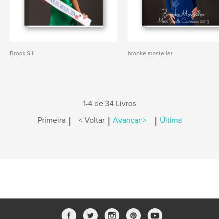
Brook Sill
brooke mosteller
1-4 de 34 Livros
|
|
|
Primeira
< Voltar
Avançar >
Última