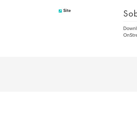
Sob
Site
Downlo
OnStre