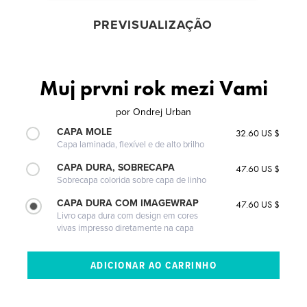
PREVISUALIZAÇÃO
Muj prvni rok mezi Vami
por
Ondrej Urban
CAPA MOLE
32.60 US $
Capa laminada, flexível e de alto brilho
CAPA DURA, SOBRECAPA
47.60 US $
Sobrecapa colorida sobre capa de linho
CAPA DURA COM IMAGEWRAP
47.60 US $
Livro capa dura com design em cores
vivas impresso diretamente na capa