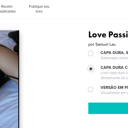
Recém-
Publique seu
publicados
livro
Love Pass
por
Samuel Lau
CAPA DURA, 
Sobrecapa colori
CAPA DURA 
Livro capa dura 
diretamente na 
VERSÃO EM P
Visualizável em q