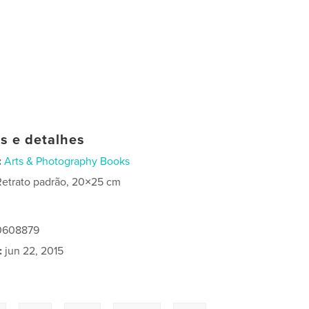
as e detalhes
:
Arts & Photography Books
Retrato padrão, 20×25 cm
20608879
:
jun 22, 2015