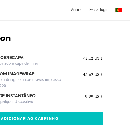
Assine
Fazer login
ion
SOBRECAPA
42.62 US $
da sobre capa de linho
COM IMAGEWRAP
45.62 US $
com design em cores vivas impresso
capa
DF INSTANTÂNEO
9.99 US $
ualquer dispositivo