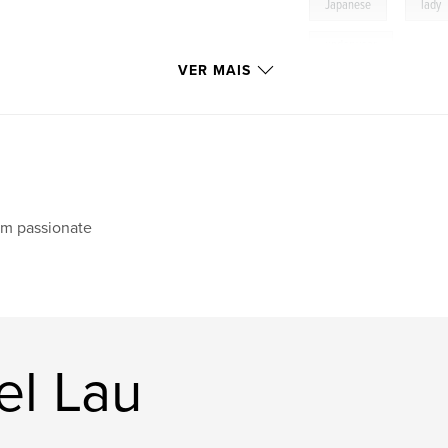
,
Japanese
lady
underwear
VER MAIS
,
Shizuka
,
kana
am passionate
el Lau