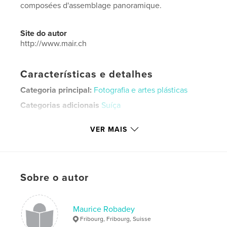
composées d'assemblage panoramique.
Site do autor
http://www.mair.ch
Características e detalhes
Categoria principal:
Fotografia e artes plásticas
Categorias adicionais
Suíça
Opção de projeto:
Paisagem de formato grande,
VER MAIS
33×28 cm
Nº de páginas:
40
Data de publicação:
dez 01, 2019
Idioma
French
Sobre o autor
Palavras-chavee
,
,
,
,
Mair
Robadey
panorama
Fribourg
Maurice Robadey
Fribourg, Fribourg, Suisse
Suisse