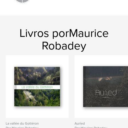
Livros porMaurice
Robadey
La vallée du Gottéron
Auried
Por Maurice Robadey
Por Maurice Robadey